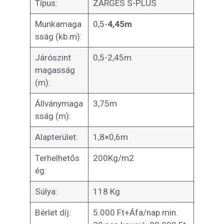
Típus:
ZARGES S-PLUS
Munkamaga
0,5-
4,45m
sság (kb.m):
Járószint
0,5-2,45m
magasság
(m):
Állványmaga
3,75m
sság (m):
Alapterület:
1,8×0,6m
Terhelhetős
200Kg/m2
ég:
Súlya:
118 Kg
Bérlet díj:
5.000 Ft+Áfa/nap min.