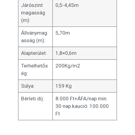
Járószint
0,5-4,45m
magasság
(m):
Állványmag
5,70m
asság (m):
Alapterület:
1,8×0,6m
Terhelhetős
200Kg/m2
ég:
Súlya:
159 Kg
Bérleti díj:
8.000 Ft+ÁFA/nap min.
30 nap kaució: 100.000
Ft