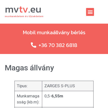
mv
tv
.eu
munkavédelem és tűzvédelem
Mobil munkaállvány bérlés
+36 70 382 6818
Magas állvány
Típus:
ZARGES S-PLUS
Munkamaga
0,5-
6,55m
sság (kb.m):